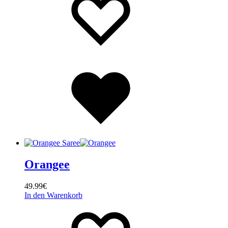
Wishlist
Orangee
49.99
€
In den Warenkorb
Wishlist
Wishlist