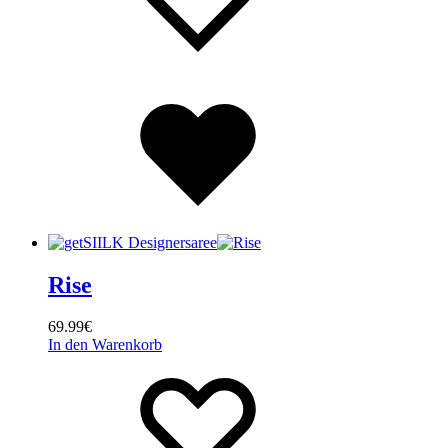
Wishlist
Rise
69.99
€
In den Warenkorb
Wishlist
Wishlist