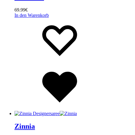
69.99
€
In den Warenkorb
Wishlist
Wishlist
Wishlist
Zinnia