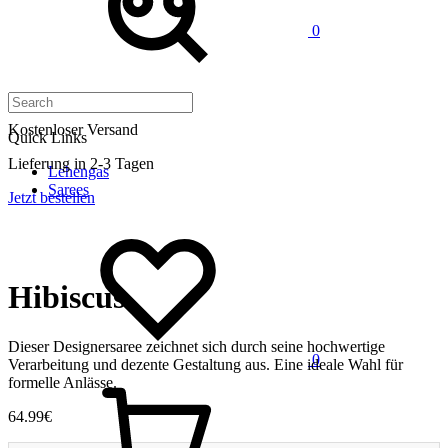
0
Kostenloser Versand
Quick Links
Lieferung in 2-3 Tagen
Lehengas
Sarees
Jetzt bestellen
Wishlist
Hibiscus
Dieser Designersaree zeichnet sich durch seine hochwertige
0
Verarbeitung und dezente Gestaltung aus. Eine ideale Wahl für
Cart
formelle Anlässe.
64.99
€