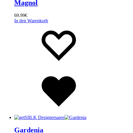
Magnol
69.99
€
In den Warenkorb
Wishlist
Wishlist
Wishlist
Gardenia