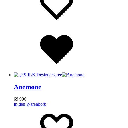
Wishlist
Anemone
69.99
€
In den Warenkorb
Wishlist
Wishlist