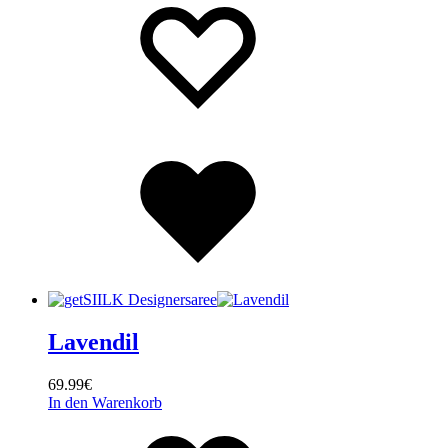
Wishlist
Lavendil
69.99
€
In den Warenkorb
Wishlist
Wishlist