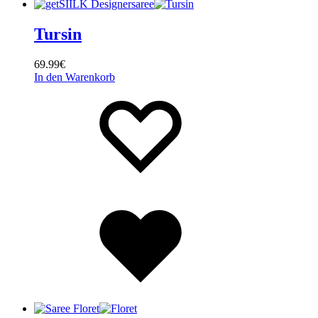
Tursin
69.99
€
In den Warenkorb
Wishlist
Wishlist
Wishlist