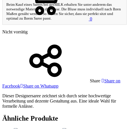
Beim Kauf eines Sarees bei getSIILK erhalten Sie unter anderem das
notwendige Material für die Bluse. Die Bluse muss individuell nach Ihren
Maßen genäht werden. So stellen Sie sicher, dass sie perfekt sitzt und
optimal zu Ihrem Saree passt.
0
Nicht vorrätig
Share
Share on
Facebook
Share on Whatsapp
Dieser Designersaree zeichnet sich durch seine hochwertige
Verarbeitung und dezente Gestaltung aus. Eine ideale Wahl für
formelle Anlässe.
Ähnliche Produkte