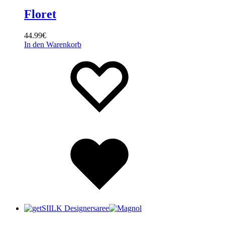
Floret
44.99
€
In den Warenkorb
Wishlist
Wishlist
Wishlist