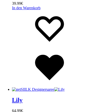
39.99
€
In den Warenkorb
Wishlist
Wishlist
Wishlist
Lily
64.99
€