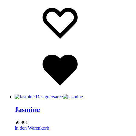
Wishlist
Wishlist
Wishlist
Jasmine
59.99
€
In den Warenkorb
Wishlist
Wishlist