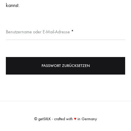
kannst.
Erforderlich
Benutzername oder E-Mail-Adresse
*
PASSWORT ZURÜCKSETZEN
© getSIILK - crafted with
♥
in Germany