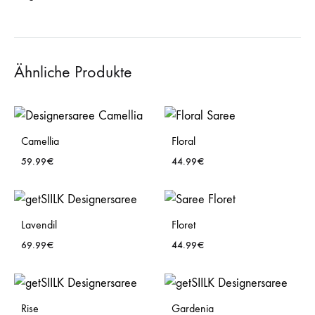
Ähnliche Produkte
Camellia
Floral
59.99
€
44.99
€
WISHLIST
WISH
Lavendil
Floret
69.99
€
44.99
€
WISHLIST
WISH
Rise
Gardenia