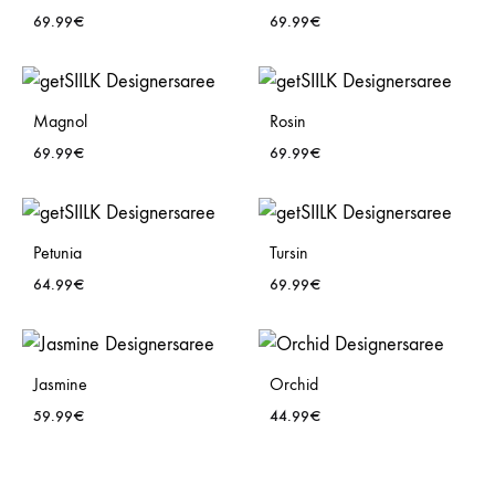
69.99
€
69.99
€
WISHLIST
WISH
Magnol
Rosin
69.99
€
69.99
€
WISHLIST
WISH
Petunia
Tursin
64.99
€
69.99
€
WISHLIST
WISH
Jasmine
Orchid
59.99
€
44.99
€
WISHLIST
WISH