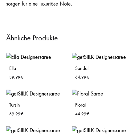
sorgen für eine luxuriöse Note.
Ähnliche Produkte
Ella
Sandal
39.99
€
64.99
€
WISHLIST
WISH
Tursin
Floral
69.99
€
44.99
€
WISHLIST
WISH