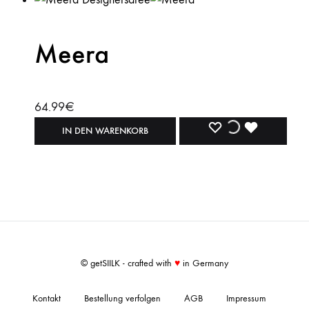
Meera
64.99
€
WISHLIST
WISHLIST
WISHLIST
IN DEN WARENKORB
© getSIILK - crafted with
♥
in Germany
Kontakt
Bestellung verfolgen
AGB
Impressum