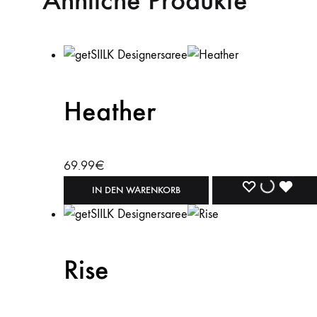
Ähnliche Produkte
Heather
69.99
€
WISHLIST
WISHLIST
WISH
IN DEN WARENKORB
Rise