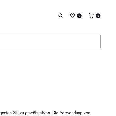
Wishlist
Cart
Search
0
0
ehengas
arees
eganten Stil zu gewährleisten. Die Verwendung von