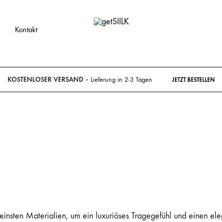
Kontakt
getSIILK
Sarees
&
Lehengas
KOSTENLOSER VERSAND
Lieferung in 2-3 Tagen
JETZT BESTELLEN
bei
getSIILK
L
|
Sarees
S
online
kaufen
insten Materialien, um ein luxuriöses Tragegefühl und einen el